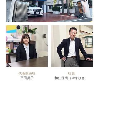
代表取締役
役員
平田美子
和仁保尚（やすひさ）