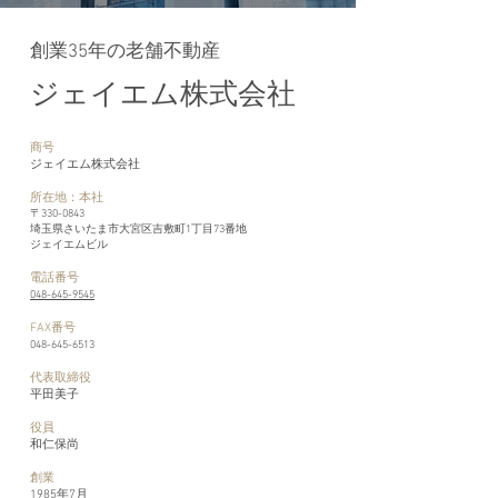
​創業35年の老舗不動産
ジェイエム株式会社
商号
ジェイエム株式会社
所在地：本社
〒330-0843
埼玉県さいたま市大宮区吉敷町1丁目73番地
​ジェイエムビル
電話番号
048-645-9545
FAX番号
048-645-6513
代表取締役
平田美子
役員
和仁保尚
創業
1985年7月