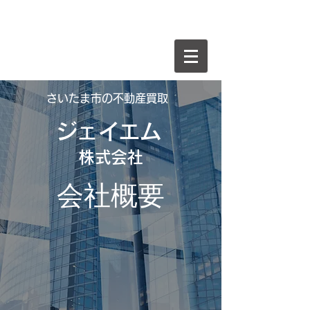
​ジェイエム
さいたま市の市街化調整区域買取
さいたま市・川口市の不動産売却なら
株式会社
〒330-0843
埼玉県さいたま市大宮区吉敷町1丁目73番地
TEL:
048-645-9545
FAX:
048-645-6513
さいたま市の不動産買取
ジェイエム
​株式会社
​会社概要