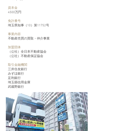
資本金
4500万円
免許番号
​埼玉県知事（10）第11752号
事業内容
不動産売買の買取・仲介事業
加盟団体
（公社）全日本不動産協会
​（公社）不動産保証協会
取引金融機関
三井住友銀行
みずほ銀行
足利銀行
埼玉縣信用金庫
​武蔵野銀行