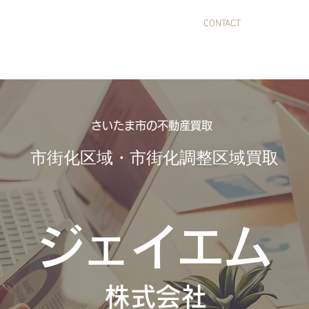
ＯＭＥ
買取実績
会社概要
CONTACT
土地売
さいたま市の不動産買取
市街化区域・市街化調整区域買取
ジェイエム
​株式会社