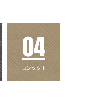
04
コンタクト
43
さいたま市土地買取
川口市
さいたま市大宮区吉敷町1丁目73番地
さいたま市土地売却
川口市
8-645-9545
さいたま市土地査定
川口市
8-645-6513
さいたま市土地相場
川口市