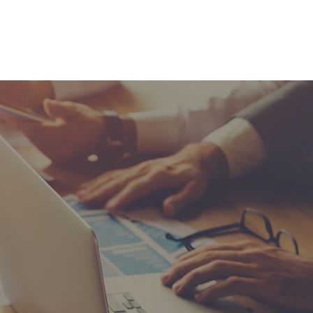
〒330-0843
買について
More
埼玉県さいたま市大宮区吉敷町
TEL:
048-645-9545
FAX:048-645-6513