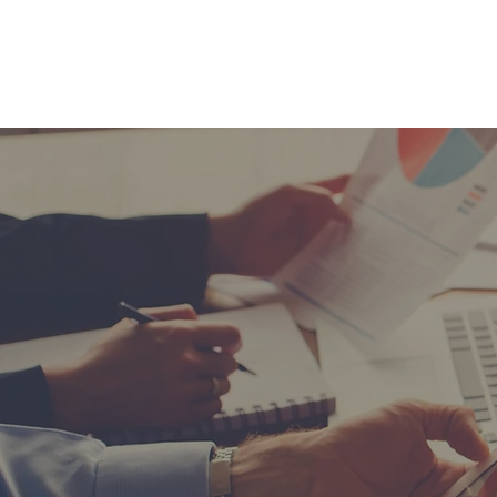
の市街化調整区域買取
Ｈ
・川口市の不動産売却なら
ェイエム株式会社