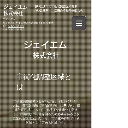
​ジェイエム
さいたま市の市街化調整区域買取
さいたま市・川口市の不動産売却なら
株式会社
〒330-0843
埼玉県さいたま市大宮区吉敷町1丁目73番地
TEL:
048-645-9545
FAX:
048-645-6513
ジェイエム
​株式会社
市街化調整区域と
は
市街化調整区域（しがいかちょうせいくいき）
とは、都市計画法（第7条第3項）に基づき、 都
市計画区域について、無秩序な市街化を防止
し、計画的な市街化を図るため必要があるとき
に定める区域区分のうち、 市街化を抑制すべき
区域として定める区域です。