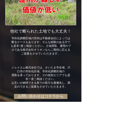
他社で断られた土地でも大丈夫！
市街化調整区域の売却は不動産会社によっては
断るケースもあります。そんな経験のある方で
も是非1度ご相談ください。土地買取、運用のプ
ロである株式会社オリオンならご期待に応える
ご提案をさせていただきます。
ジェイエム株式会社では、さいたま市全域、川
口市の市街化区域、市街化調整区域の
​買取を承っております。その他別エリアでも是
非一度ご相談ください。
​お互いが納得できる形での取引を最優先し、満
足のできるご提案をさせていただきます。
お問い合わせはコチラから