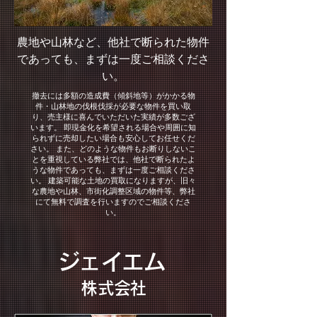
農地や山林など、他社で断られた物件
であっても、まずは一度ご相談くださ
い。
撤去には多額の造成費（傾斜地等）がかかる物
件・山林地の伐根伐採が必要な物件を買い取
り、売主様に喜んでいただいた実績が多数ござ
います。 即現金化を希望される場合や周囲に知
られずに売却したい場合も安心してお任せくだ
さい。 また、どのような物件もお断りしないこ
とを重視している弊社では、他社で断られたよ
うな物件であっても、まずは一度ご相談くださ
い。 建築可能な土地の買取になりますが、旧々
な農地や山林、市街化調整区域の物件等、弊社
にて無料で調査を行いますのでご相談くださ
い。
ジェイエム
​株式会社